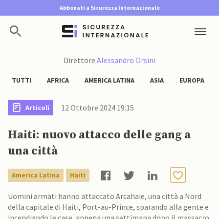
Abbonati a Sicurezza Internazionale
Direttore
Alessandro Orsini
TUTTI
AFRICA
AMERICA LATINA
ASIA
EUROPA
12 Ottobre 2024 19:15
Articoli
Haiti: nuovo attacco delle gang a
una città
America Latina
Haiti
Uomini armati hanno attaccato Arcahaie, una città a Nord
della capitale di Haiti, Port-au-Prince, sparando alla gente e
incendiando le case, appena una settimana dopo il massacro