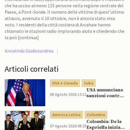
che ha ucciso almeno 115 persone nella regione centrale del
Paese, a Pont-Sonde. Il numero delle vittime di quest’ultimo
attacco, avvenuto il 10 ottobre, non è ancora stato reso
noto. I residenti della città costiera di Arcahaie hanno
chiamato le stazioni radio implorando aiuto e chiedendo che
la poli [continua]
Annalinda Giudiceandrea
|
Articoli correlati
USA e Canada
Cuba
USA annunciano
08 Agosto 2026 13:12
sanzioni contro
aziende cubane
America Latina
Colombia
Colombia: De la
07 Agosto 2026 08:25
Espriella inizia il