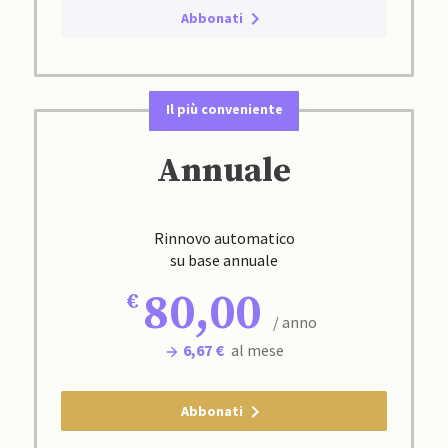
Abbonati
Il più conveniente
Annuale
Rinnovo automatico
su base annuale
80,00
/ anno
6,67 €
al mese
Abbonati