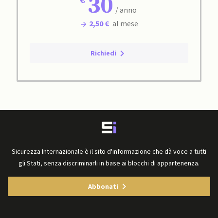
30
/ anno
2,50 €
al mese
Richiedi
Sicurezza Internazionale è il sito d'informazione che dà voce a tutti
gli Stati, senza discriminarli in base ai blocchi di appartenenza.
Abbonati