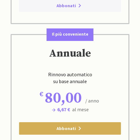
Abbonati
Il più conveniente
Annuale
Rinnovo automatico
su base annuale
80,00
/ anno
6,67 €
al mese
Abbonati