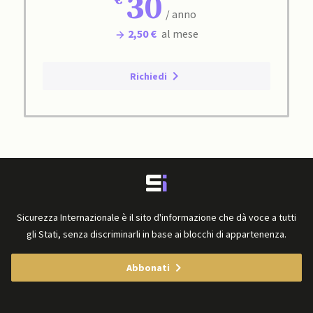
30
/ anno
2,50 €
al mese
Richiedi
Sicurezza Internazionale è il sito d'informazione che dà voce a tutti
gli Stati, senza discriminarli in base ai blocchi di appartenenza.
Abbonati