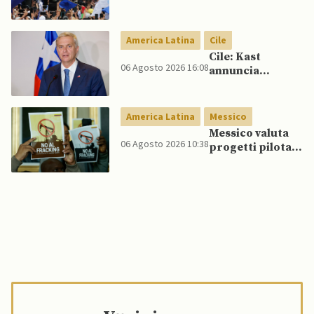
conferma
accuse contro ex
presidente
America Latina
Cile
Cile: Kast
06 Agosto 2026 16:08
annuncia
riforma
costituzionale
per rafforzare la
America Latina
Messico
sicurezza
Messico valuta
06 Agosto 2026 10:38
progetti pilota
di fracking per
incrementare
produzione di
gas, affermano
fonti