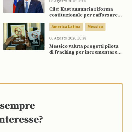
06 Agosto 2026 16:08
Cile: Kast annuncia riforma
costituzionale per rafforzare la
sicurezza
America Latina
Messico
06 Agosto 2026 10:38
Messico valuta progetti pilota
di fracking per incrementare
produzione di gas, affermano
fonti
e sempre
interesse?