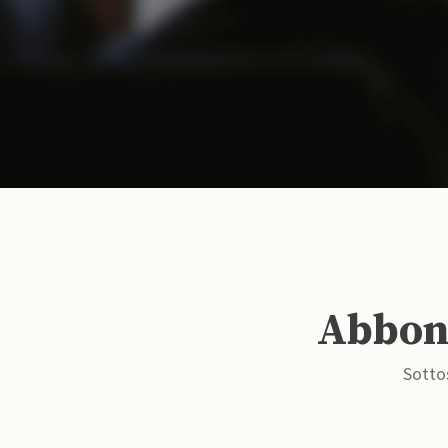
Abbona
Sottos