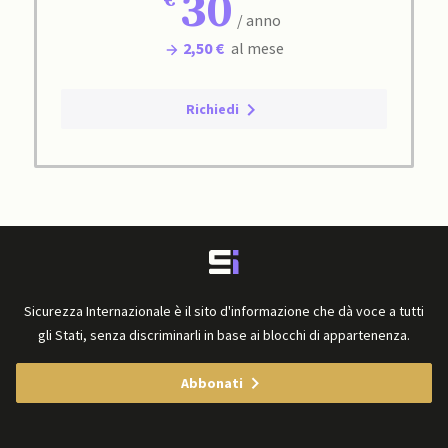
30
/ anno
2,50 €
al mese
Richiedi
Sicurezza Internazionale è il sito d'informazione che dà voce a tutti
gli Stati, senza discriminarli in base ai blocchi di appartenenza.
Abbonati