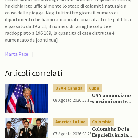
ha dichiarato ufficialmente lo stato di calamità naturale a
causa delle piogge. Negli ultimi tre giorni il numero di
dipartimenti che hanno annunciato una catastrofe pubblica
è passato da 19 a 21, il numero di famiglie colpite è
raddoppiato a 196.109, la quantità di case distrutte è
aumentato da [continua]
Marta Pace
|
Articoli correlati
USA e Canada
Cuba
USA annunciano
08 Agosto 2026 13:12
sanzioni contro
aziende cubane
America Latina
Colombia
Colombia: De la
07 Agosto 2026 08:25
Espriella inizia il