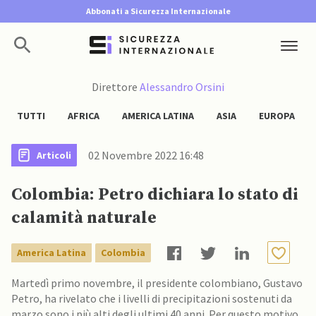
Abbonati a Sicurezza Internazionale
Direttore
Alessandro Orsini
TUTTI
AFRICA
AMERICA LATINA
ASIA
EUROPA
02 Novembre 2022 16:48
Articoli
Colombia: Petro dichiara lo stato di
calamità naturale
America Latina
Colombia
Martedì primo novembre, il presidente colombiano, Gustavo
Petro, ha rivelato che i livelli di precipitazioni sostenuti da
marzo sono i più alti degli ultimi 40 anni. Per questo motivo,