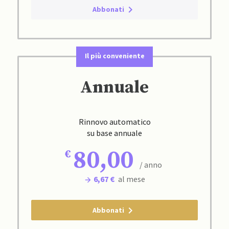
Abbonati
Il più conveniente
Annuale
Rinnovo automatico
su base annuale
80,00
/ anno
6,67 €
al mese
Abbonati