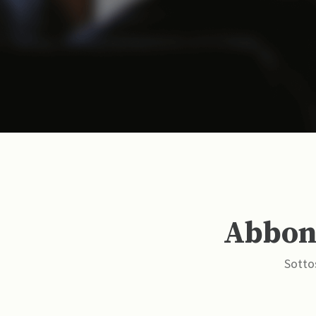
Abbona
Sottos