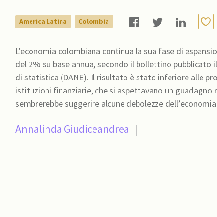
America Latina
Colombia
L'economia colombiana continua la sua fase di espansio
del 2% su base annua, secondo il bollettino pubblicato
di statistica (DANE). Il risultato è stato inferiore alle pr
istituzioni finanziarie, che si aspettavano un guadagno medio del 2,4%. La lettura
Annalinda Giudiceandrea
|