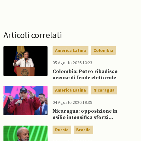
Articoli correlati
America Latina
Colombia
05 Agosto 2026 10:23
Colombia: Petro ribadisce
accuse di frode elettorale
America Latina
Nicaragua
04 Agosto 2026 19:39
Nicaragua: opposizione in
esilio intensifica sforzi
diplomatici per aumentare la
pressione internazionale
Russia
Brasile
contro Ortega