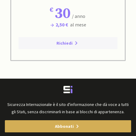
30
/ anno
2,50 €
al mese
Richiedi
Sicurezza Internazionale è il sito d'informazione che dà voce a tutti
gli Stati, senza discriminarli in base ai blocchi di appartenenza.
Abbonati