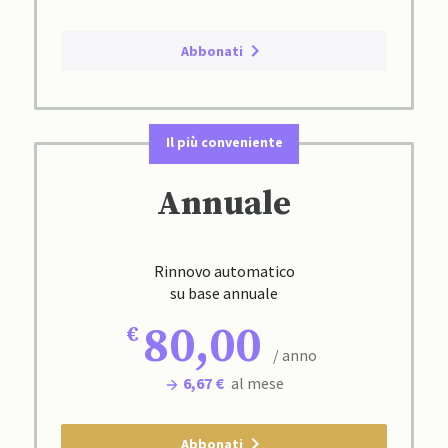
Abbonati
Il più conveniente
Annuale
Rinnovo automatico
su base annuale
80,00
/ anno
6,67 €
al mese
Abbonati