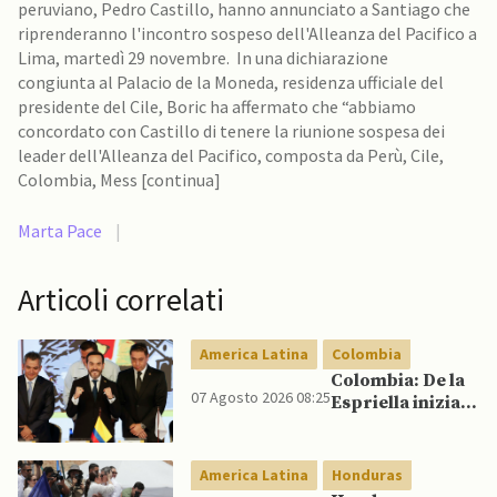
peruviano, Pedro Castillo, hanno annunciato a Santiago che
riprenderanno l'incontro sospeso dell'Alleanza del Pacifico a
Lima, martedì 29 novembre. In una dichiarazione
congiunta al Palacio de la Moneda, residenza ufficiale del
presidente del Cile, Boric ha affermato che “abbiamo
concordato con Castillo di tenere la riunione sospesa dei
leader dell'Alleanza del Pacifico, composta da Perù, Cile,
Colombia, Mess [continua]
Marta Pace
|
Articoli correlati
America Latina
Colombia
Colombia: De la
07 Agosto 2026 08:25
Espriella inizia il
mandato
quadriennale
America Latina
Honduras