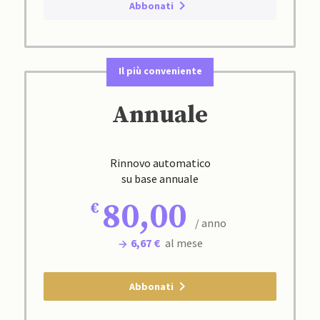
Abbonati
Il più conveniente
Annuale
Rinnovo automatico
su base annuale
80,00
/ anno
6,67 €
al mese
Abbonati