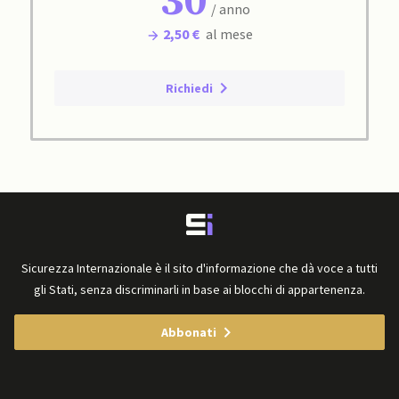
30
/ anno
2,50 €
al mese
Richiedi
Sicurezza Internazionale è il sito d'informazione che dà voce a tutti
gli Stati, senza discriminarli in base ai blocchi di appartenenza.
Abbonati