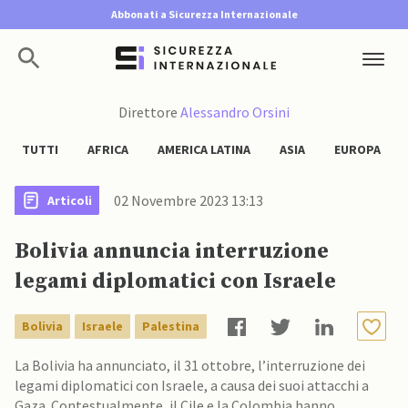
Abbonati a Sicurezza Internazionale
Direttore
Alessandro Orsini
TUTTI
AFRICA
AMERICA LATINA
ASIA
EUROPA
02 Novembre 2023 13:13
Articoli
Bolivia annuncia interruzione
legami diplomatici con Israele
Bolivia
Israele
Palestina
La Bolivia ha annunciato, il 31 ottobre, l’interruzione dei
legami diplomatici con Israele, a causa dei suoi attacchi a
Gaza. Contestualmente, il Cile e la Colombia hanno