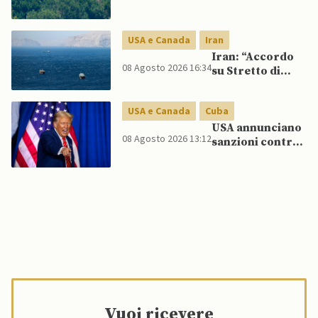
ampio
concludono
senza accordo
dopo raid
USA e Canada
Iran
israeliani nel Sud
Iran: “Accordo
08 Agosto 2026 16:34
su Stretto di
Hormuz vicino,
ma non aprirà il
USA e Canada
Cuba
canale”
USA annunciano
08 Agosto 2026 13:12
sanzioni contro
aziende cubane
Vuoi ricevere