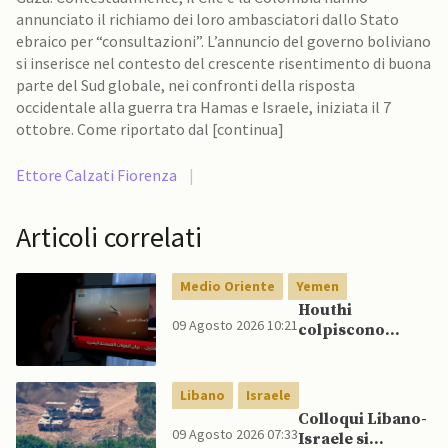
annunciato il richiamo dei loro ambasciatori dallo Stato
ebraico per “consultazioni”. L’annuncio del governo boliviano
si inserisce nel contesto del crescente risentimento di buona
parte del Sud globale, nei confronti della risposta
occidentale alla guerra tra Hamas e Israele, iniziata il 7
ottobre. Come riportato dal [continua]
Ettore Calzati Fiorenza
|
Articoli correlati
Medio Oriente
Yemen
Houthi
09 Agosto 2026 10:21
colpiscono
nuovamente
Marib: Onu
avverte che
Libano
Israele
Yemen rischia
Colloqui Libano-
conflitto più
09 Agosto 2026 07:33
Israele si