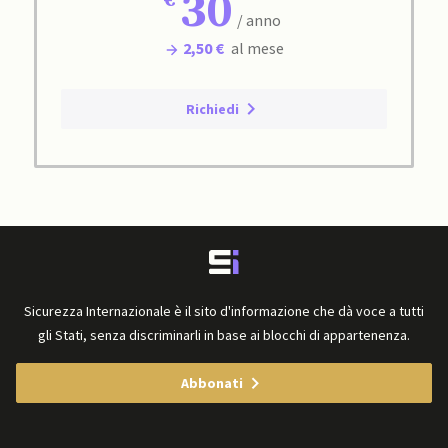
30
/ anno
2,50 €
al mese
Richiedi
Sicurezza Internazionale è il sito d'informazione che dà voce a tutti
gli Stati, senza discriminarli in base ai blocchi di appartenenza.
Abbonati