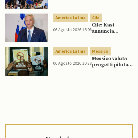
conferma
accuse contro ex
presidente
America Latina
Cile
Cile: Kast
06 Agosto 2026 16:08
annuncia
riforma
costituzionale
per rafforzare la
America Latina
Messico
sicurezza
Messico valuta
06 Agosto 2026 10:38
progetti pilota
di fracking per
incrementare
produzione di
gas, affermano
fonti