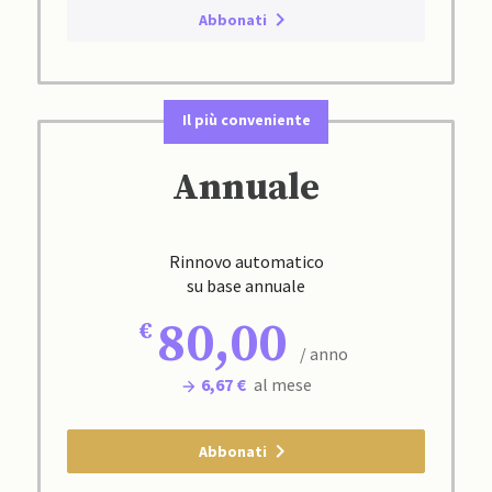
Abbonati
Il più conveniente
Annuale
Rinnovo automatico
su base annuale
80,00
/ anno
6,67 €
al mese
Abbonati