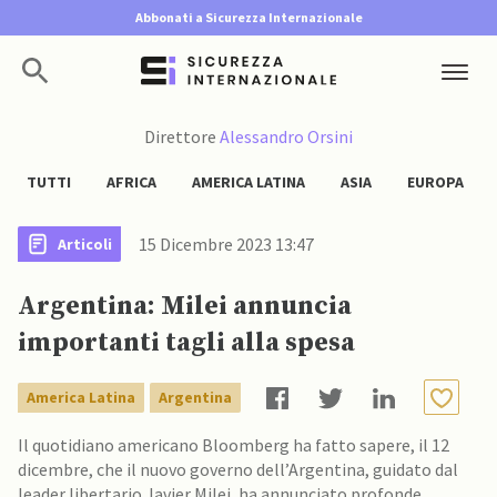
Abbonati a Sicurezza Internazionale
Direttore
Alessandro Orsini
TUTTI
AFRICA
AMERICA LATINA
ASIA
EUROPA
15 Dicembre 2023 13:47
Articoli
Argentina: Milei annuncia
importanti tagli alla spesa
America Latina
Argentina
Il quotidiano americano Bloomberg ha fatto sapere, il 12
dicembre, che il nuovo governo dell’Argentina, guidato dal
leader libertario Javier Milei, ha annunciato profonde