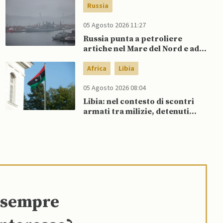
sostegno della Spagna
Russia
05 Agosto 2026 11:27
Russia punta a petroliere
artiche nel Mare del Nord e ad
espansione “flotta ombra” per
aggirare sanzioni occidentali
Africa
Libia
05 Agosto 2026 08:04
Libia: nel contesto di scontri
armati tra milizie, detenuti
organizzano evasione di massa
e sempre