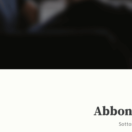
Abbona
Sottos