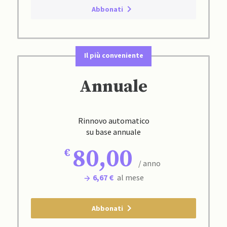
Abbonati
Il più conveniente
Annuale
Rinnovo automatico
su base annuale
80,00
/ anno
6,67 €
al mese
Abbonati