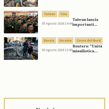
veicoli blindati e
droni dal
Pakistan
Taiwan
Cina
Taiwan lancia
05 Agosto 2026 14:44
importanti
esercitazioni
militari per
testare
Russia
Ucraina
Corea del Nord
flessibilità di
Reuters: “Unità
comando
05 Agosto 2026 13:40
missilistica
nordcoreana si
sposta in Russia,
120 missili
balistici
potrebbero
presto colpire
l’Ucraina”