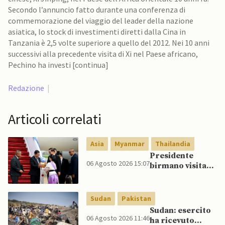
Secondo l’annuncio fatto durante una conferenza di
commemorazione del viaggio del leader della nazione
asiatica, lo stock di investimenti diretti dalla Cina in
Tanzania è 2,5 volte superiore a quello del 2012. Nei 10 anni
successivi alla precedente visita di Xi nel Paese africano,
Pechino ha investi [continua]
Redazione
|
Articoli correlati
Asia
Myanmar
Thailandia
Presidente
06 Agosto 2026 15:07
birmano visita
Thailandia per
riavvicinare
Myanmar ad
Sudan
Pakistan
ASEAN
Sudan: esercito
06 Agosto 2026 11:46
ha ricevuto