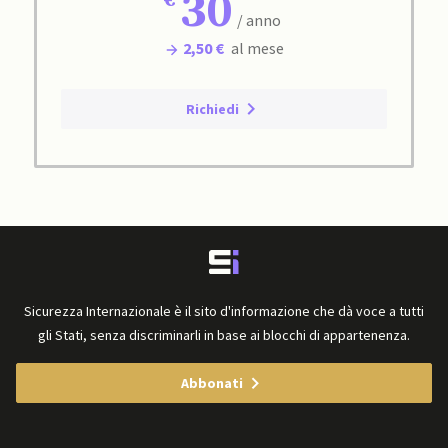
30
/ anno
2,50 €
al mese
Richiedi
Sicurezza Internazionale è il sito d'informazione che dà voce a tutti
gli Stati, senza discriminarli in base ai blocchi di appartenenza.
Abbonati