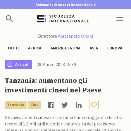
Abbonati a Sicurezza Internazionale
Direttore
Alessandro Orsini
TUTTI
AFRICA
AMERICA LATINA
ASIA
EUROPA
28 Marzo 2023 15:30
Articoli
Tanzania: aumentano gli
investimenti cinesi nel Paese
Tanzania
Cina
Gli investimenti cinesi in Tanzania hanno raggiunto la cifra
record di 1,8 miliardi di dollari dalla visita del presidente
cinese, Xi Jinping, nel Paese dell'Africa orientale 10 anni fa.