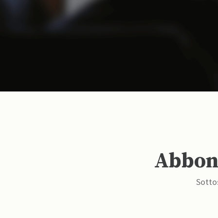
Abbona
Sottos