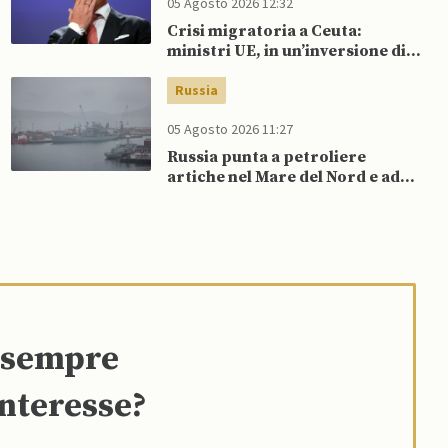
05 Agosto 2026 12:32
Crisi migratoria a Ceuta:
ministri UE, in un’inversione di
tendenza, si schierano a
sostegno della Spagna
Russia
05 Agosto 2026 11:27
Russia punta a petroliere
artiche nel Mare del Nord e ad
espansione “flotta ombra” per
aggirare sanzioni occidentali
e sempre
interesse?