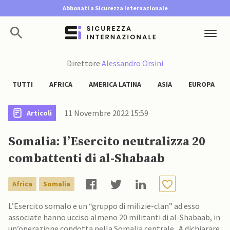
Abbonati a Sicurezza Internazionale
Direttore
Alessandro Orsini
TUTTI
AFRICA
AMERICA LATINA
ASIA
EUROPA
11 Novembre 2022 15:59
Articoli
Somalia: l’Esercito neutralizza 20
combattenti di al-Shabaab
Africa
Somalia
L’Esercito somalo e un “gruppo di milizie-clan” ad esso
associate hanno ucciso almeno 20 militanti di al-Shabaab, in
un’operazione condotta nella Somalia centrale. A dichiarare