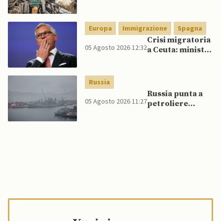
veicoli blindati e
droni dal
Pakistan
Europa
Immigrazione
Spagna
Crisi migratoria
05 Agosto 2026 12:32
a Ceuta: ministri
UE, in
un’inversione di
tendenza, si
Russia
schierano a
Russia punta a
sostegno della
05 Agosto 2026 11:27
petroliere
Spagna
artiche nel Mare
del Nord e ad
espansione
“flotta ombra”
per aggirare
sanzioni
occidentali