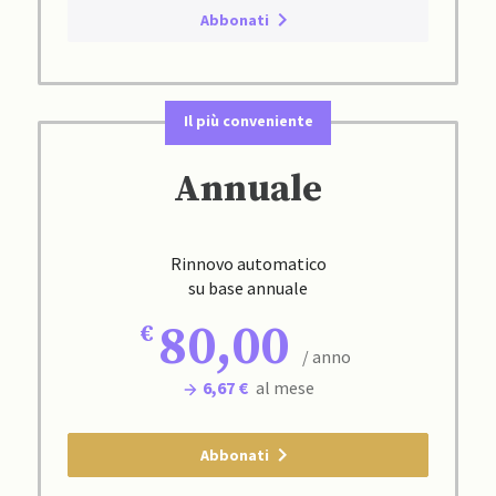
Abbonati
Il più conveniente
Annuale
Rinnovo automatico
su base annuale
80,00
/ anno
6,67 €
al mese
Abbonati