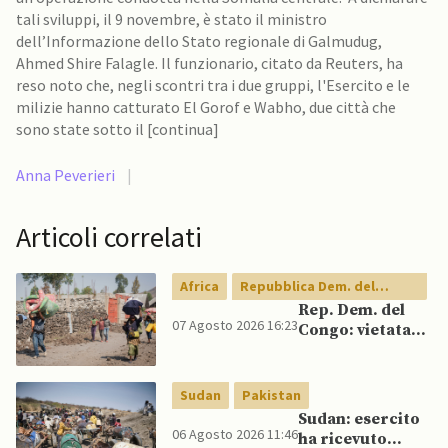
tali sviluppi, il 9 novembre, è stato il ministro
dell’Informazione dello Stato regionale di Galmudug,
Ahmed Shire Falagle. Il funzionario, citato da Reuters, ha
reso noto che, negli scontri tra i due gruppi, l'Esercito e le
milizie hanno catturato El Gorof e Wabho, due città che
sono state sotto il [continua]
Anna Peverieri
|
Articoli correlati
Africa
Repubblica Dem. del
Congo
Rep. Dem. del
07 Agosto 2026 16:23
Congo: vietata
esportazione di
concentrati di
rame e cobalto
Sudan
Pakistan
Sudan: esercito
06 Agosto 2026 11:46
ha ricevuto