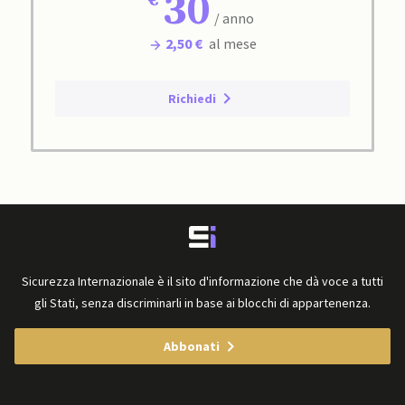
30
/ anno
2,50 €
al mese
Richiedi
Sicurezza Internazionale è il sito d'informazione che dà voce a tutti
gli Stati, senza discriminarli in base ai blocchi di appartenenza.
Abbonati