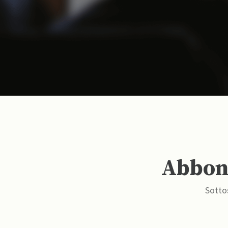
Abbona
Sottos