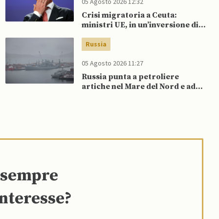
05 Agosto 2026 12:32
Crisi migratoria a Ceuta:
ministri UE, in un’inversione di
tendenza, si schierano a
sostegno della Spagna
Russia
05 Agosto 2026 11:27
Russia punta a petroliere
artiche nel Mare del Nord e ad
espansione “flotta ombra” per
aggirare sanzioni occidentali
e sempre
interesse?