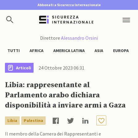
Abbonati a Sicurezza Internazionale
Direttore
Alessandro Orsini
TUTTI
AFRICA
AMERICA LATINA
ASIA
EUROPA
24 Ottobre 2023 06:31
Articoli
Libia: rappresentante al
Parlamento arabo dichiara
disponibilità a inviare armi a Gaza
Libia
Palestina
Il membro della Camera dei Rappresentanti e