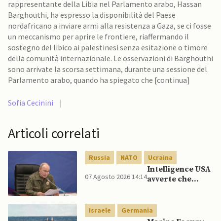
rappresentante della Libia nel Parlamento arabo, Hassan
Barghouthi, ha espresso la disponibilità del Paese
nordafricano a inviare armi alla resistenza a Gaza, se ci fosse
un meccanismo per aprire le frontiere, riaffermando il
sostegno del libico ai palestinesi senza esitazione o timore
della comunità internazionale. Le osservazioni di Barghouthi
sono arrivate la scorsa settimana, durante una sessione del
Parlamento arabo, quando ha spiegato che [continua]
Sofia Cecinini
|
Articoli correlati
Russia
NATO
Ucraina
Intelligence USA
07 Agosto 2026 14:14
avverte che
Putin potrebbe
invadere NATO
mentre è ancora
Israele
Germania
impegnato in