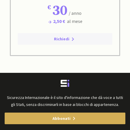
30
/ anno
2,50 €
al mese
Richiedi
Sicurezza Internazionale è il sito d'informazione che dà voce a tutti
gli Stati, senza discriminarli in base ai blocchi di appartenenza.
Abbonati