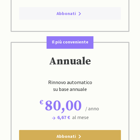
Abbonati
Il più conveniente
Annuale
Rinnovo automatico
su base annuale
80,00
/ anno
6,67 €
al mese
Abbonati