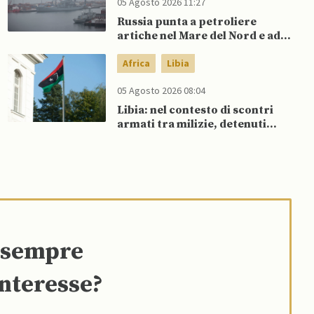
05 Agosto 2026 11:27
Russia punta a petroliere
artiche nel Mare del Nord e ad
espansione “flotta ombra” per
aggirare sanzioni occidentali
Africa
Libia
05 Agosto 2026 08:04
Libia: nel contesto di scontri
armati tra milizie, detenuti
organizzano evasione di massa
e sempre
interesse?