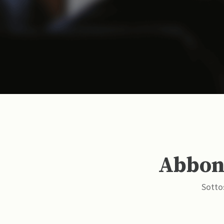
Abbona
Sottos