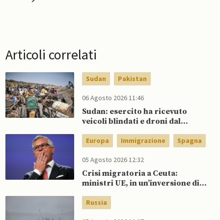
Articoli correlati
Sudan
Pakistan
06 Agosto 2026 11:46
Sudan: esercito ha ricevuto
veicoli blindati e droni dal
Pakistan
Europa
Immigrazione
Spagna
05 Agosto 2026 12:32
Crisi migratoria a Ceuta:
ministri UE, in un’inversione di
tendenza, si schierano a
sostegno della Spagna
Russia