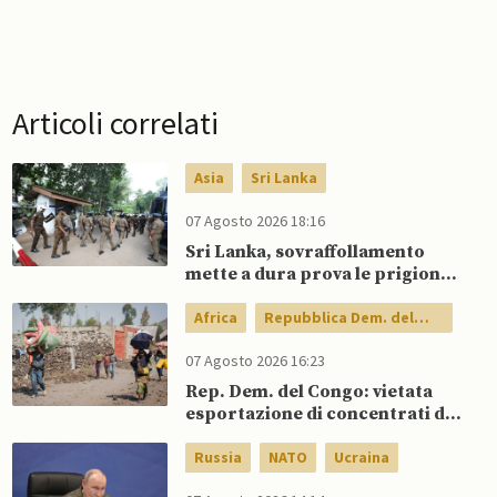
Articoli correlati
Asia
Sri Lanka
07 Agosto 2026 18:16
Sri Lanka, sovraffollamento
mette a dura prova le prigioni
portando a nuove rivolte: 3
morti e 23 feriti
Africa
Repubblica Dem. del
Congo
07 Agosto 2026 16:23
Rep. Dem. del Congo: vietata
esportazione di concentrati di
rame e cobalto
Russia
NATO
Ucraina