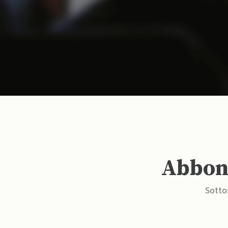
Abbona
Sottos