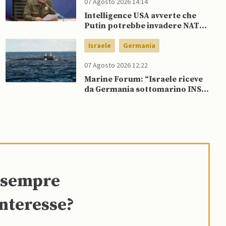
07 Agosto 2026 14:14
Intelligence USA avverte che
Putin potrebbe invadere NATO
mentre è ancora impegnato in
Ucraina
Israele
Germania
07 Agosto 2026 12:22
Marine Forum: “Israele riceve
da Germania sottomarino INS
Drakon dopo 14 anni”
e sempre
interesse?