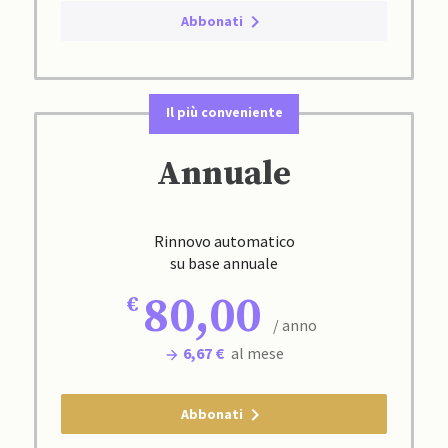
Abbonati
Il più conveniente
Annuale
Rinnovo automatico
su base annuale
80,00
/ anno
6,67 €
al mese
Abbonati