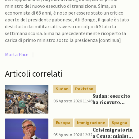
ministro del nuovo esecutivo di transizione. Sima, un
economista di 68 anni, è noto per essere stato un critico
aperto del presidente gabonese, Ali Bongo, il quale è stato
destituito dai militari attraverso un colpo di Stato la
settimana scorsa. Sima ha precedentemente ricoperto la
carica di primo ministro sotto la presidenza [continua]
Marta Pace
|
Articoli correlati
Sudan
Pakistan
Sudan: esercito
06 Agosto 2026 11:46
ha ricevuto
veicoli blindati e
droni dal
Pakistan
Europa
Immigrazione
Spagna
Crisi migratoria
05 Agosto 2026 12:32
a Ceuta: ministri