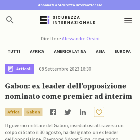
Abbonati a Sicurezza Internazionale
Direttore
Alessandro Orsini
TUTTI
AFRICA
AMERICA LATINA
ASIA
EUROPA
08 Settembre 2023 16:30
Articoli
Gabon: ex leader dell’opposizione
nominato come premier ad interim
Africa
Gabon
Il governo militare del Gabon, insediatosi attraverso un
colpo di Stato il 30 agosto, ha designato un ex leader
dell'opposizione, Raymond Ndong Sima, come primo