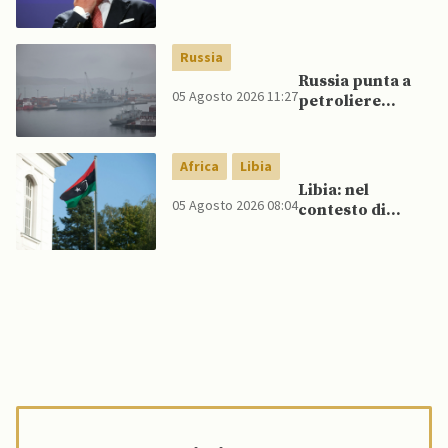
UE, in
un’inversione di
tendenza, si
Russia
schierano a
Russia punta a
sostegno della
05 Agosto 2026 11:27
petroliere
Spagna
artiche nel Mare
del Nord e ad
espansione
Africa
Libia
“flotta ombra”
Libia: nel
per aggirare
05 Agosto 2026 08:04
contesto di
sanzioni
scontri armati
occidentali
tra milizie,
detenuti
organizzano
evasione di
massa