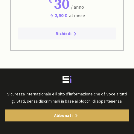
30
/ anno
2,50 €
al mese
Richiedi
Sicurezza Internazionale è il sito d'informazione che dà voce a tutti
gli Stati, senza discriminarli in base ai blocchi di appartenenza.
Abbonati