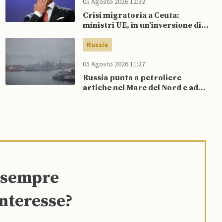
05 Agosto 2026 12:32
Crisi migratoria a Ceuta:
ministri UE, in un’inversione di
tendenza, si schierano a
sostegno della Spagna
Russia
05 Agosto 2026 11:27
Russia punta a petroliere
artiche nel Mare del Nord e ad
espansione “flotta ombra” per
aggirare sanzioni occidentali
e sempre
interesse?