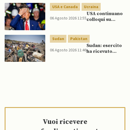
nuovi raid USA
USA e Canada
Ucraina
USA continuano
06 Agosto 2026 12:55
colloqui su
programma
missilistico
Patriot in
Sudan
Pakistan
Ucraina,
Sudan: esercito
nonostante
06 Agosto 2026 11:46
ha ricevuto
dubbi di Trump,
veicoli blindati e
affermano fonti
droni dal
Pakistan
Vuoi ricevere