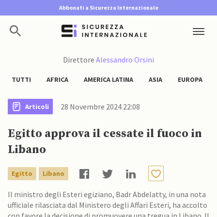
Abbonati a Sicurezza Internazionale
Direttore
Alessandro Orsini
TUTTI
AFRICA
AMERICA LATINA
ASIA
EUROPA
28 Novembre 2024 22:08
Articoli
Egitto approva il cessate il fuoco in
Libano
Egitto
Libano
Il ministro degli Esteri egiziano, Badr Abdelatty, in una nota
ufficiale rilasciata dal Ministero degli Affari Esteri, ha accolto
con favore la decisione di promuovere una tregua in Libano. Il