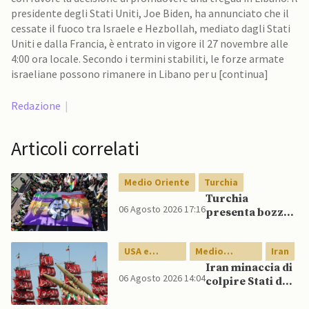
presidente degli Stati Uniti, Joe Biden, ha annunciato che il
cessate il fuoco tra Israele e Hezbollah, mediato dagli Stati
Uniti e dalla Francia, è entrato in vigore il 27 novembre alle
4:00 ora locale. Secondo i termini stabiliti, le forze armate
israeliane possono rimanere in Libano per u [continua]
Redazione
|
Articoli correlati
Medio Oriente
Turchia
Turchia
06 Agosto 2026 17:16
presenta bozza
di legge per
integrazione
USA e
Medio
Iran
milizie curde del
Canada
Oriente
PKK
Iran minaccia di
06 Agosto 2026 14:04
colpire Stati del
Golfo in caso di