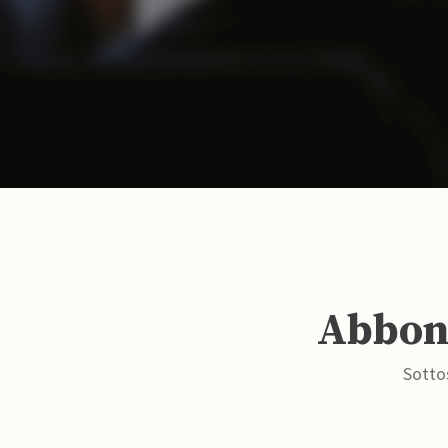
Abbona
Sottos