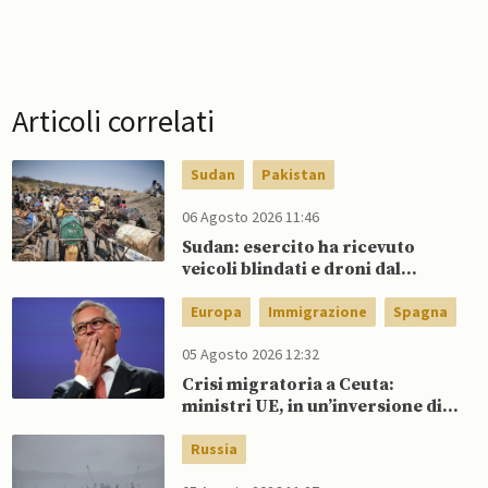
Articoli correlati
Sudan
Pakistan
06 Agosto 2026 11:46
Sudan: esercito ha ricevuto
veicoli blindati e droni dal
Pakistan
Europa
Immigrazione
Spagna
05 Agosto 2026 12:32
Crisi migratoria a Ceuta:
ministri UE, in un’inversione di
tendenza, si schierano a
sostegno della Spagna
Russia