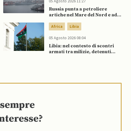
05 Agosto 2026 11:27
Russia punta a petroliere
artiche nel Mare del Nord e ad
espansione “flotta ombra” per
aggirare sanzioni occidentali
Africa
Libia
05 Agosto 2026 08:04
Libia: nel contesto di scontri
armati tra milizie, detenuti
organizzano evasione di massa
e sempre
interesse?