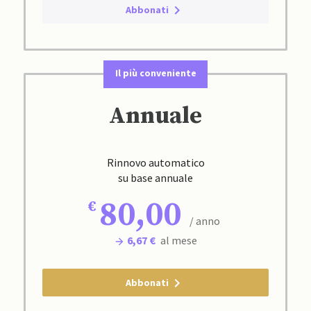
Abbonati
Il più conveniente
Annuale
Rinnovo automatico
su base annuale
80,00
/ anno
6,67 €
al mese
Abbonati