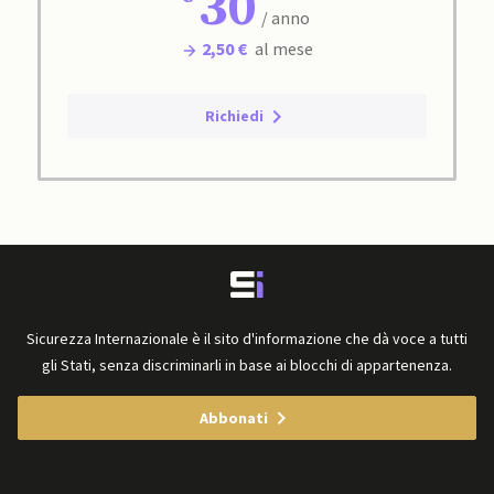
30
/ anno
2,50 €
al mese
Richiedi
Sicurezza Internazionale è il sito d'informazione che dà voce a tutti
gli Stati, senza discriminarli in base ai blocchi di appartenenza.
Abbonati