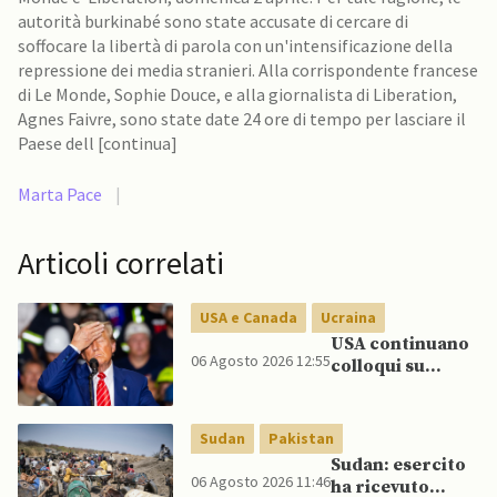
autorità burkinabé sono state accusate di cercare di
soffocare la libertà di parola con un'intensificazione della
repressione dei media stranieri. Alla corrispondente francese
di Le Monde, Sophie Douce, e alla giornalista di Liberation,
Agnes Faivre, sono state date 24 ore di tempo per lasciare il
Paese dell [continua]
Marta Pace
|
Articoli correlati
USA e Canada
Ucraina
USA continuano
06 Agosto 2026 12:55
colloqui su
programma
missilistico
Patriot in
Sudan
Pakistan
Ucraina,
Sudan: esercito
nonostante
06 Agosto 2026 11:46
ha ricevuto