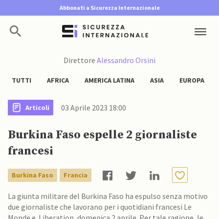
Abbonati a Sicurezza Internazionale
Direttore
Alessandro Orsini
TUTTI
AFRICA
AMERICA LATINA
ASIA
EUROPA
03 Aprile 2023 18:00
Articoli
Burkina Faso espelle 2 giornaliste
francesi
Burkina Faso
Francia
La giunta militare del Burkina Faso ha espulso senza motivo
due giornaliste che lavorano per i quotidiani francesi Le
Monde e Liberation, domenica 2 aprile. Per tale ragione, le