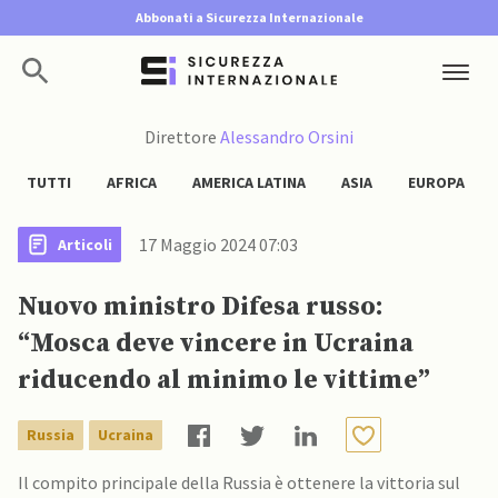
Abbonati a Sicurezza Internazionale
Direttore
Alessandro Orsini
TUTTI
AFRICA
AMERICA LATINA
ASIA
EUROPA
17 Maggio 2024 07:03
Articoli
Nuovo ministro Difesa russo:
“Mosca deve vincere in Ucraina
riducendo al minimo le vittime”￼
Russia
Ucraina
Il compito principale della Russia è ottenere la vittoria sul