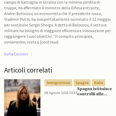
campo di battaglia in Ucraina con la minima perdita di
truppe, ha affermato il ministro della Difesa entrante,
Andrei Belousov, un economista che il presidente russo,
Vladimir Putin, ha inaspettatamente nominato il 12 maggio
per sostituire Sergei Shoigu. A detta di Belousov, il settore
militare ha bisogno di maggiore efficienza e innovazione per
raggiungere i suoi obiettivi. "Il compito principale,
ovviamente, resta q [continua]
Sofia Cecinini
|
Articoli correlati
Immigrazione
Spagna
Italia
Spagna istituisce
08 Agosto 2026 10:33
controlli alle
frontiere per gli
italiani dopo che
Meloni si rifiuta
di eliminare