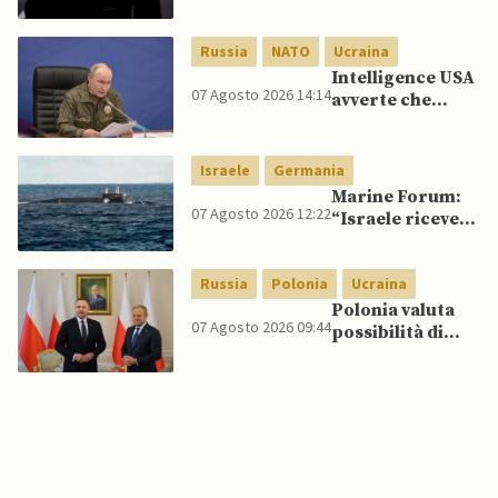
quelli per gli
spagnoli
Russia
NATO
Ucraina
Intelligence USA
07 Agosto 2026 14:14
avverte che
Putin potrebbe
invadere NATO
mentre è ancora
Israele
Germania
impegnato in
Marine Forum:
Ucraina
07 Agosto 2026 12:22
“Israele riceve
da Germania
sottomarino INS
Russia
Polonia
Ucraina
Drakon dopo 14
anni”
Polonia valuta
07 Agosto 2026 09:44
possibilità di
intercettare
missili russi
sopra Ucraina
per proteggere
spazio aereo
NATO