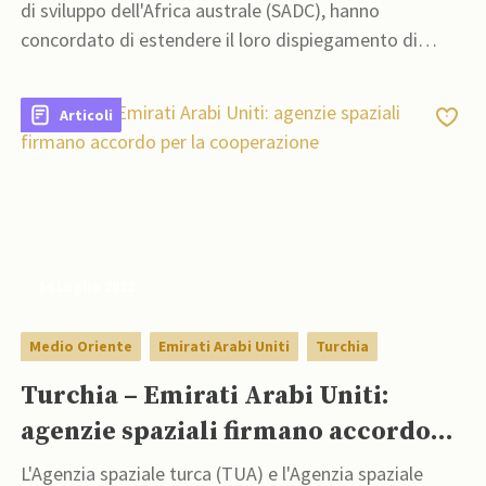
di sviluppo dell'Africa australe (SADC), hanno
concordato di estendere il loro dispiegamento di
truppe in Mozambico per un altro mese
Articoli
14 Luglio 2022
Medio Oriente
Emirati Arabi Uniti
Turchia
Turchia – Emirati Arabi Uniti:
agenzie spaziali firmano accordo
per la cooperazione
L'Agenzia spaziale turca (TUA) e l'Agenzia spaziale