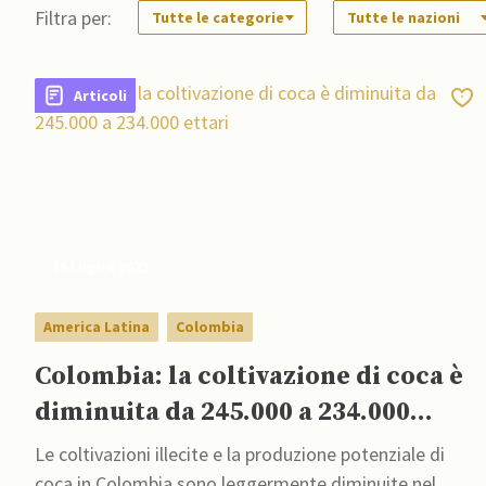
Filtra per:
Tutte le categorie
Tutte le nazioni
Articoli
15 Luglio 2022
America Latina
Colombia
Colombia: la coltivazione di coca è
diminuita da 245.000 a 234.000
ettari
Le coltivazioni illecite e la produzione potenziale di
coca in Colombia sono leggermente diminuite nel