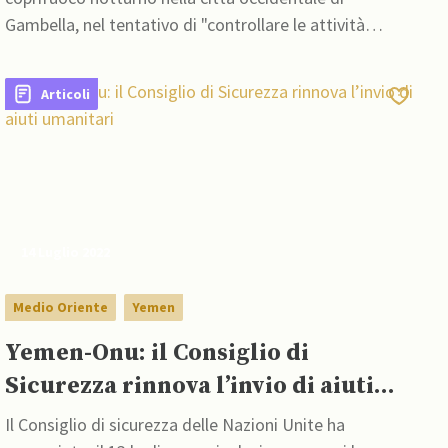
Gambella, nel tentativo di "controllare le attività
illegali" e frenare i continui scontri armati
Articoli
14 Luglio 2022
Medio Oriente
Yemen
Yemen-Onu: il Consiglio di
Sicurezza rinnova l’invio di aiuti
umanitari
Il Consiglio di sicurezza delle Nazioni Unite ha