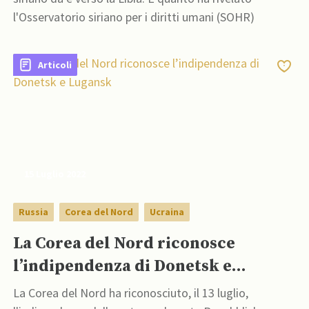
l'Osservatorio siriano per i diritti umani (SOHR)
Articoli
15 Luglio 2022
Russia
Corea del Nord
Ucraina
La Corea del Nord riconosce
l’indipendenza di Donetsk e
Lugansk
La Corea del Nord ha riconosciuto, il 13 luglio,