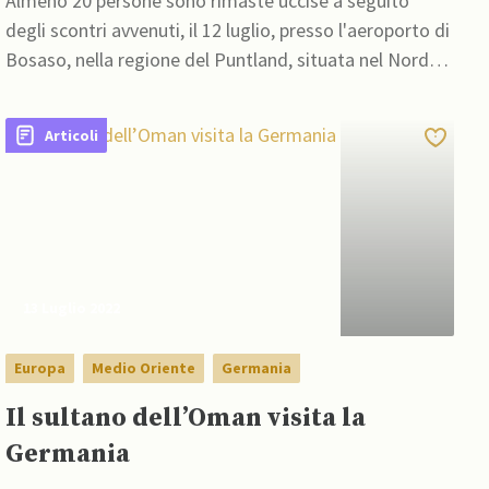
Almeno 20 persone sono rimaste uccise a seguito
degli scontri avvenuti, il 12 luglio, presso l'aeroporto di
Bosaso, nella regione del Puntland, situata nel Nord-
Est della Somalia
Articoli
13 Luglio 2022
Europa
Medio Oriente
Germania
Il sultano dell’Oman visita la
Germania