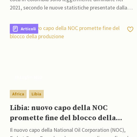
2021, secondo le nuove statistiche presentate dalla
Casa Bianca, giovedì 14 luglio.
Articoli
15 Luglio 2022
Africa
Libia
Libia: nuovo capo della NOC
promette fine del blocco della
produzione
Il nuovo capo della National Oil Corporation (NOC),