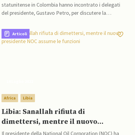
statunitense in Colombia hanno incontrato i delegati
del presidente, Gustavo Petro, per discutere la
questione della pace nel Paese.
Articoli
14 Luglio 2022
Africa
Libia
Libia: Sanallah rifiuta di
dimettersi, mentre il nuovo
presidente NOC assume le funzioni
Il presidente della National Oil Corporation (NOC) ha