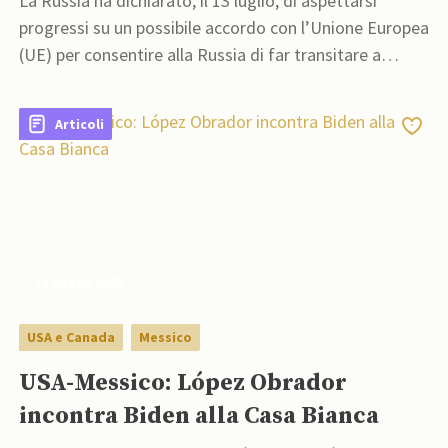
La Russia ha dichiarato, il 13 luglio, di aspettarsi
progressi su un possibile accordo con l’Unione Europea
(UE) per consentire alla Russia di far transitare a
Kaliningrad alcune merci sanzionate
Articoli
13 Luglio 2022
USA e Canada
Messico
USA-Messico: López Obrador
incontra Biden alla Casa Bianca