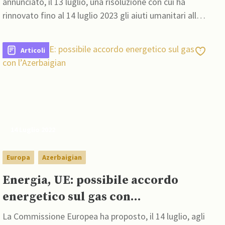
annunciato, il 13 luglio, una risoluzione con cui ha
rinnovato fino al 14 luglio 2023 gli aiuti umanitari alla
città portuale di Hodeidah, controllata dai ribelli sciiti
Articoli
14 Luglio 2022
Europa
Azerbaigian
Energia, UE: possibile accordo
energetico sul gas con
l’Azerbaigian
La Commissione Europea ha proposto, il 14 luglio, agli