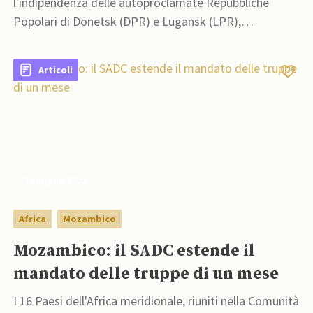
l'indipendenza delle autoproclamate Repubbliche
Popolari di Donetsk (DPR) e Lugansk (LPR),
nell'Ucraina Orientale
Articoli
14 Luglio 2022
Africa
Mozambico
Mozambico: il SADC estende il
mandato delle truppe di un mese
I 16 Paesi dell'Africa meridionale, riuniti nella Comunità