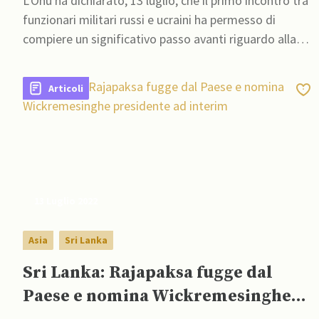
L'Onu ha dichiarato, 13 luglio, che il primo incontro tra
funzionari militari russi e ucraini ha permesso di
compiere un significativo passo avanti riguardo alla
questione dell'export di grano ucriano
Articoli
13 Luglio 2022
Asia
Sri Lanka
Sri Lanka: Rajapaksa fugge dal
Paese e nomina Wickremesinghe