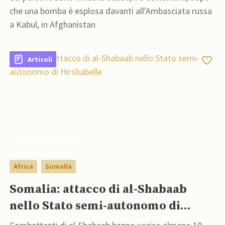
che una bomba è esplosa davanti all'Ambasciata russa
a Kabul, in Afghanistan
Articoli
05 Settembre 2022
Africa
Somalia
Somalia: attacco di al-Shabaab
nello Stato semi-autonomo di
Hirshabelle