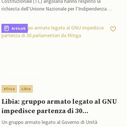
Costituzionale (TC) angolana hanno respinto la
richiesta dell'Unione Nazionale per l’Indipendenza
Totale dell’Angola (Unita) di dichiarare l'inefficacia
dell’Atto di Tabulazione Nazionale dei Risultati
Articoli
Elettorali Definitivi per le Elezioni Generali del 2022.
06 Settembre 2022
Africa
Libia
Libia: gruppo armato legato al GNU
impedisce partenza di 30
parlamentari da Mitiga
Un gruppo armato legato al Governo di Unità