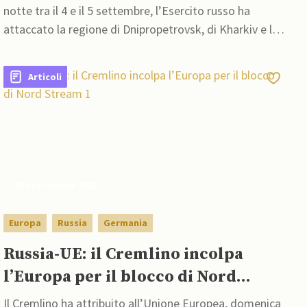
Bakhmut
notte tra il 4 e il 5 settembre, l’Esercito russo ha
attaccato la regione di Dnipropetrovsk, di Kharkiv e la
città di Mykolaiv
Articoli
05 Settembre 2022
Europa
Russia
Germania
Russia-UE: il Cremlino incolpa
l’Europa per il blocco di Nord
Stream 1
Il Cremlino ha attribuito all’Unione Europea, domenica