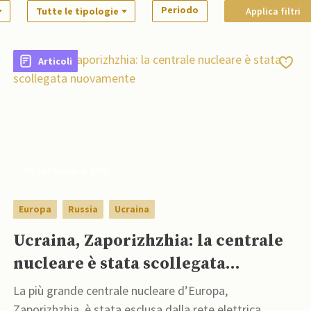
Periodo
Tutte le tipologie
Applica filtri
Articoli
06 Settembre 2022
Europa
Russia
Ucraina
Ucraina, Zaporizhzhia: la centrale
nucleare è stata scollegata
nuovamente
La più grande centrale nucleare d’Europa,
Zaporizhzhia, è stata esclusa dalla rete elettrica