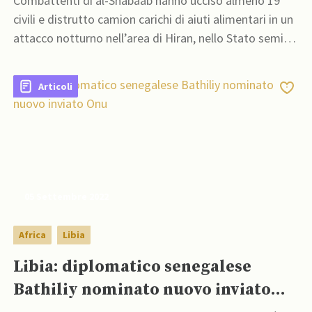
Combattenti di al-Shabaab hanno ucciso almeno 19
civili e distrutto camion carichi di aiuti alimentari in un
attacco notturno nell’area di Hiran, nello Stato semi-
autonomo di Hirshabelle, nella Somalia Centrale
Articoli
05 Settembre 2022
Africa
Libia
Libia: diplomatico senegalese
Bathiliy nominato nuovo inviato