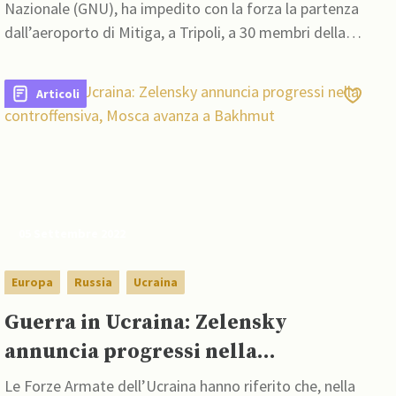
Nazionale (GNU), ha impedito con la forza la partenza
dall’aeroporto di Mitiga, a Tripoli, a 30 membri della
Camera dei Rappresentanti diretti a Bengasi per
partecipare a una sessione parlamentare
Articoli
05 Settembre 2022
Europa
Russia
Ucraina
Guerra in Ucraina: Zelensky
annuncia progressi nella
controffensiva, Mosca avanza a
Le Forze Armate dell’Ucraina hanno riferito che, nella