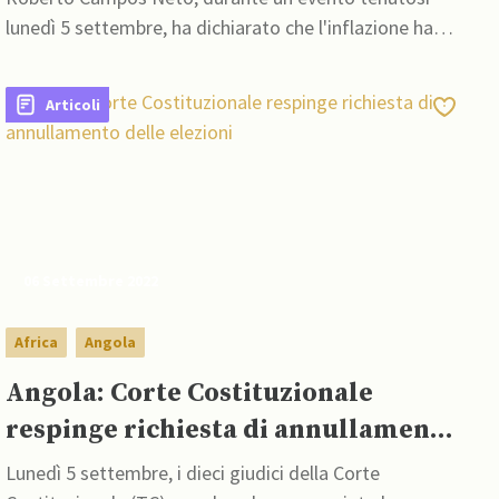
lunedì 5 settembre, ha dichiarato che l'inflazione ha
ceduto di recente, ma gran parte di questo passo
avanti è dovuto a misure governative e per questo la
Articoli
battaglia non è ancora stata vinta.
06 Settembre 2022
Africa
Angola
Angola: Corte Costituzionale
respinge richiesta di annullamento
delle elezioni
Lunedì 5 settembre, i dieci giudici della Corte