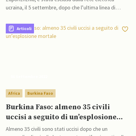
ucraina, il 5 settembre, dopo che l’ultima linea di
trasmissione della centrale era stata scollegata per via
di bombardamenti
Articoli
06 Settembre 2022
Africa
Burkina Faso
Burkina Faso: almeno 35 civili
uccisi a seguito di un’esplosione
mortale
Almeno 35 civili sono stati uccisi dopo che un