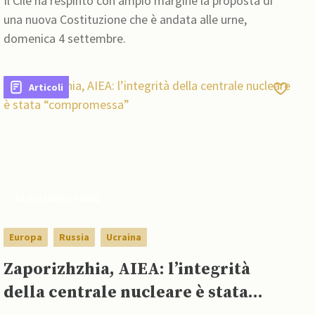
Il Cile ha respinto con ampio margine la proposta di
una nuova Costituzione che è andata alle urne,
domenica 4 settembre.
Articoli
02 Settembre 2022
Europa
Russia
Ucraina
Zaporizhzhia, AIEA: l’integrità
della centrale nucleare è stata