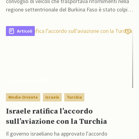
convoglio di veicoli che trasportava rifornimenti nella
regione settentrionale del Burkina Faso è stato colpito
da una bomba improvvisata
Articoli
06 Settembre 2022
Medio Oriente
Israele
Turchia
Israele ratifica l’accordo
sull’aviazione con la Turchia
Il governo israeliano ha approvato l'accordo