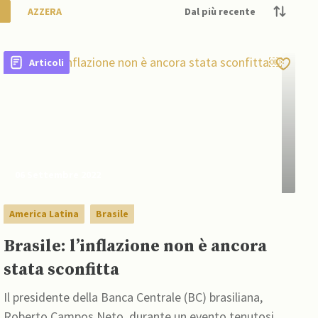
AZZERA
Articoli
06 Settembre 2022
America Latina
Brasile
Brasile: l’inflazione non è ancora
stata sconfitta￼
Il presidente della Banca Centrale (BC) brasiliana,
Roberto Campos Neto, durante un evento tenutosi