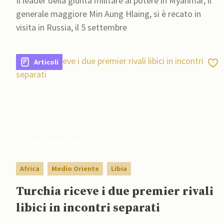
Il leader della giunta militare al potere in Myanmar, il
generale maggiore Min Aung Hlaing, si è recato in
visita in Russia, il 5 settembre
Articoli
05 Settembre 2022
Africa
Medio Oriente
Libia
Turchia riceve i due premier rivali
libici in incontri separati