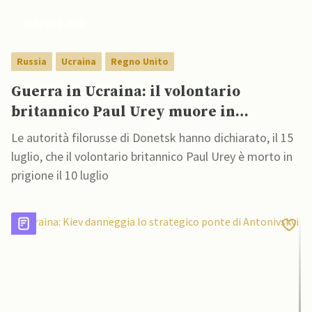
21 Luglio 2022
Russia
Ucraina
Regno Unito
Guerra in Ucraina: il volontario
britannico Paul Urey muore in
prigione
Le autorità filorusse di Donetsk hanno dichiarato, il 15
luglio, che il volontario britannico Paul Urey è morto in
prigione il 10 luglio