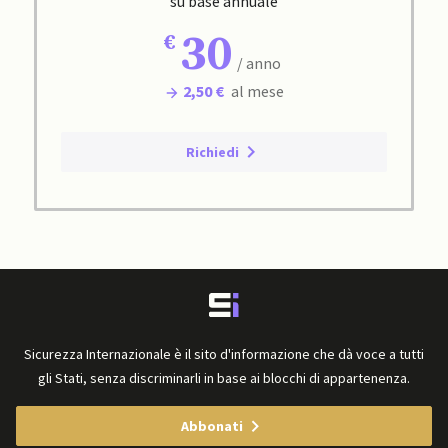
su base annuale
30
/ anno
2,50 €
al mese
Richiedi
Sicurezza Internazionale è il sito d'informazione che dà voce a tutti
gli Stati, senza discriminarli in base ai blocchi di appartenenza.
Abbonati