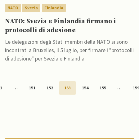
NATO
Svezia
Finlandia
NATO: Svezia e Finlandia firmano i
protocolli di adesione
Le delegazioni degli Stati membri della NATO si sono
incontrati a Bruxelles, il 5 luglio, per firmare i "protocolli
di adesione" per Svezia e Finlandia
1
…
151
152
153
154
155
…
15