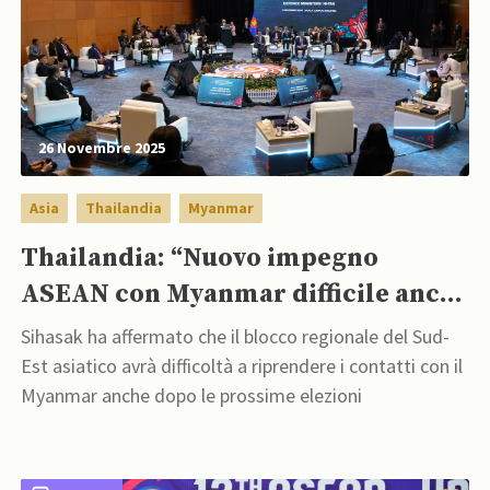
26 Novembre 2025
Asia
Thailandia
Myanmar
Thailandia: “Nuovo impegno
ASEAN con Myanmar difficile anche
dopo le sue elezioni”
Sihasak ha affermato che il blocco regionale del Sud-
Est asiatico avrà difficoltà a riprendere i contatti con il
Myanmar anche dopo le prossime elezioni