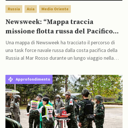
Russia
Asia
Medio Oriente
Newsweek: “Mappa traccia
missione flotta russa del Pacifico
nel Mar Rosso”
Una mappa di Newsweek ha tracciato il percorso di
una task force navale russa dalla costa pacifica della
Russia al Mar Rosso durante un lungo viaggio nella
regione indo-pacifica
Approfondimento