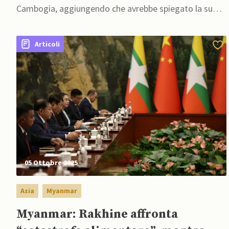
Cambogia, aggiungendo che avrebbe spiegato la sua
decisione a Washington
Articoli
05 Ottobre 2025
Asia
Myanmar
Myanmar: Rakhine affronta