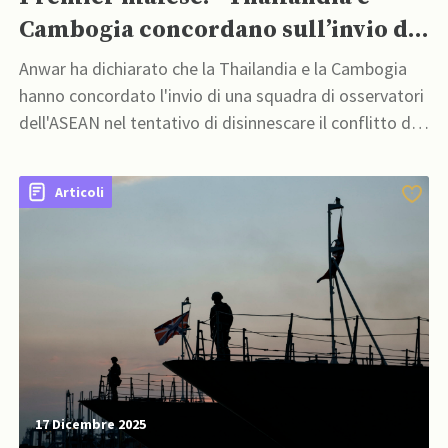
Cambogia concordano sull’invio di
osservatori ASEAN”
Anwar ha dichiarato che la Thailandia e la Cambogia
hanno concordato l'invio di una squadra di osservatori
dell'ASEAN nel tentativo di disinnescare il conflitto di
confine in corso
Articoli
17 Dicembre 2025