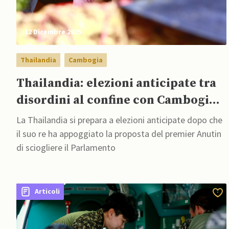
12 Dicembre 2025
Thailandia
Cambogia
Thailandia: elezioni anticipate tra
disordini al confine con Cambogia e
al Parlamento
La Thailandia si prepara a elezioni anticipate dopo che
il suo re ha appoggiato la proposta del premier Anutin
di sciogliere il Parlamento
Articoli