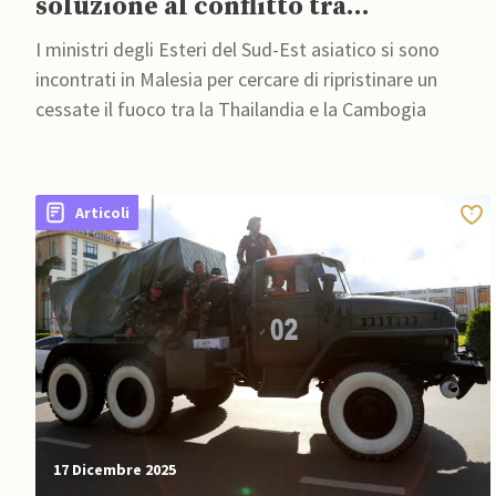
soluzione al conflitto tra
Thailandia e Cambogia
I ministri degli Esteri del Sud-Est asiatico si sono
incontrati in Malesia per cercare di ripristinare un
cessate il fuoco tra la Thailandia e la Cambogia
Articoli
17 Dicembre 2025