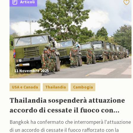
Articoli
11 Novembre 2025
USA e Canada
Thailandia
Cambogia
Thailandia sospenderà attuazione
accordo di cessate il fuoco con
Cambogia e informerà gli USA
Bangkok ha confermato che interromperà l'attuazione
di un accordo di cessate il fuoco rafforzato con la