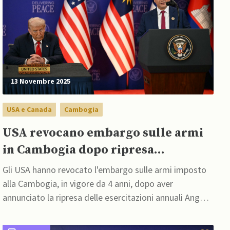
13 Novembre 2025
USA e Canada
Cambogia
USA revocano embargo sulle armi
in Cambogia dopo ripresa
esercitazioni militari
Gli USA hanno revocato l'embargo sulle armi imposto
alla Cambogia, in vigore da 4 anni, dopo aver
annunciato la ripresa delle esercitazioni annuali Angkor
Sentinel