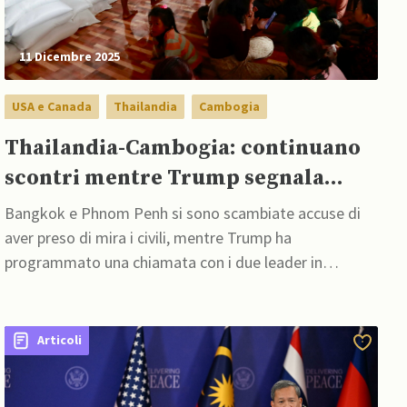
11 Dicembre 2025
USA e Canada
Thailandia
Cambogia
Thailandia-Cambogia: continuano
scontri mentre Trump segnala
intenzione di intervenire
Bangkok e Phnom Penh si sono scambiate accuse di
aver preso di mira i civili, mentre Trump ha
programmato una chiamata con i due leader in
conflitto
Articoli