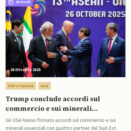
Articoli
28 Ottobre 2025
USA e Canada
Asia
Trump conclude accordi sul
commercio e sui minerali
essenziali nel Sud-Est asiatico
Gli USA hanno firmato accordi sul commercio e sui
minerali essenziali con quattro partner del Sud-Est