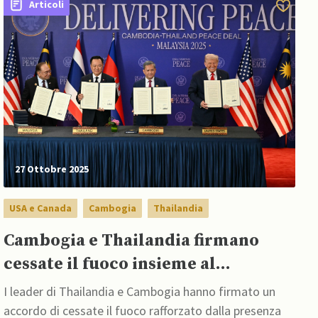
Articoli
27 Ottobre 2025
USA e Canada
Cambogia
Thailandia
Cambogia e Thailandia firmano
cessate il fuoco insieme al
mediatore della tregua Trump
I leader di Thailandia e Cambogia hanno firmato un
accordo di cessate il fuoco rafforzato dalla presenza