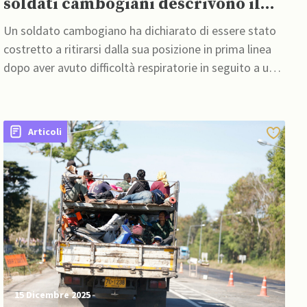
soldati cambogiani descrivono il
“gas tossico”
Un soldato cambogiano ha dichiarato di essere stato
costretto a ritirarsi dalla sua posizione in prima linea
dopo aver avuto difficoltà respiratorie in seguito a una
sortita di un aereo thailandese
Articoli
15 Dicembre 2025