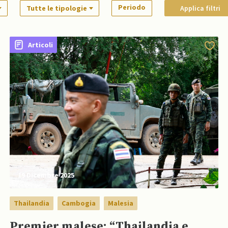
Periodo
Tutte le tipologie
Applica filtri
Articoli
19 Dicembre 2025
Thailandia
Cambogia
Malesia
Premier malese: “Thailandia e