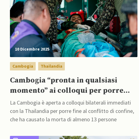
10 Dicembre 2025
Cambogia
Thailandia
Cambogia “pronta in qualsiasi
momento” ai colloqui per porre
fine al conflitto con Thailandia
La Cambogia è aperta a colloqui bilaterali immediati
con la Thailandia per porre fine al conflitto di confine,
che ha causato la morta di almeno 13 persone