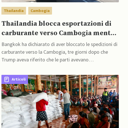
Thailandia
Cambogia
Thailandia blocca esportazioni di
carburante verso Cambogia mentre
si intensifica conflitto al confine
Bangkok ha dichiarato di aver bloccato le spedizioni di
carburante verso la Cambogia, tre giorni dopo che
Trump aveva riferito che le parti avevano
concordato un nuovo cessate il fuoco
Articoli