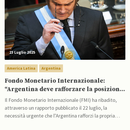
23 Luglio 2025
America Latina
Argentina
Fondo Monetario Internazionale:
“Argentina deve rafforzare la posizione
finanziaria”
Il Fondo Monetario Internazionale (FMI) ha ribadito,
attraverso un rapporto pubblicato il 22 luglio, la
necessità urgente che l’Argentina rafforzi la propria
posizione finanziaria accumulando riserve,