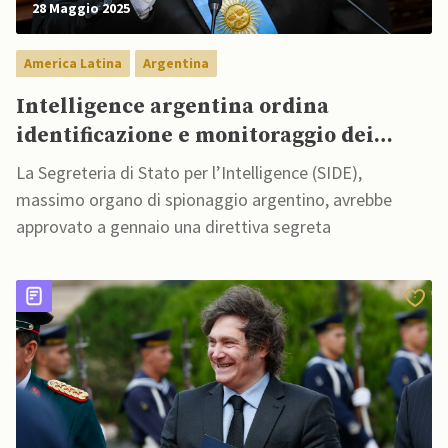
28 Maggio 2025
America Latina
Argentina
Intelligence argentina ordina
identificazione e monitoraggio dei
gruppi sociali vulnerabili
La Segreteria di Stato per l’Intelligence (SIDE),
massimo organo di spionaggio argentino, avrebbe
approvato a gennaio una direttiva segreta