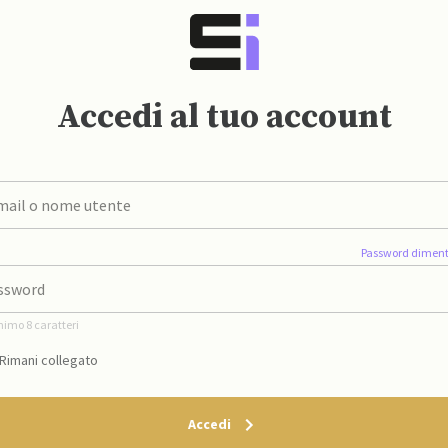
Accedi al tuo account
Password diment
nimo 8 caratteri
Rimani collegato
Accedi