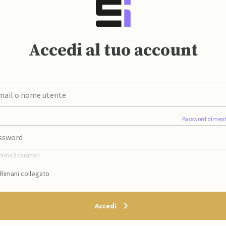
Accedi al tuo account
Password diment
nimo 8 caratteri
Rimani collegato
Accedi