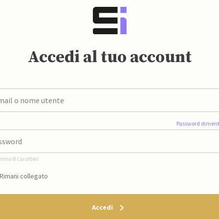
Accedi al tuo account
Password diment
nimo 8 caratteri
Rimani collegato
Accedi