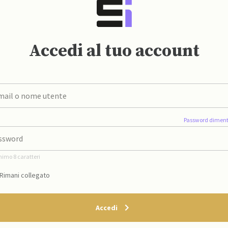
Accedi al tuo account
Password diment
nimo 8 caratteri
Rimani collegato
Accedi