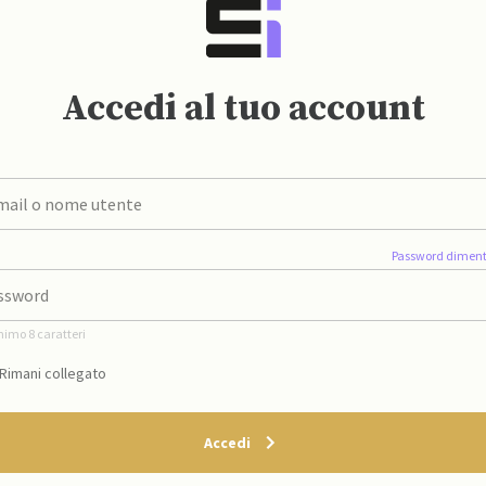
Accedi al tuo account
Password diment
nimo 8 caratteri
Rimani collegato
Accedi