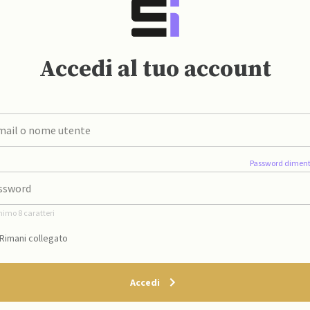
Accedi al tuo account
Password diment
nimo 8 caratteri
Rimani collegato
Accedi