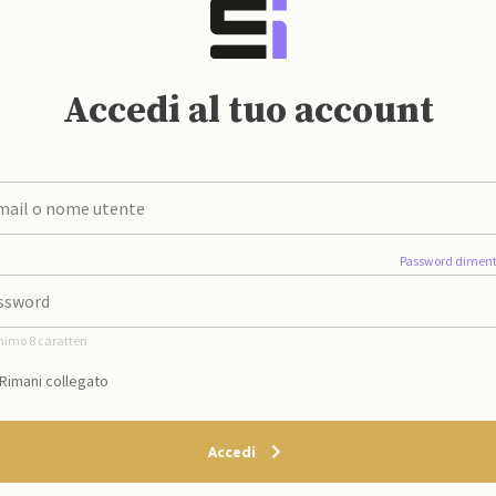
Accedi al tuo account
Password diment
nimo 8 caratteri
Rimani collegato
Accedi