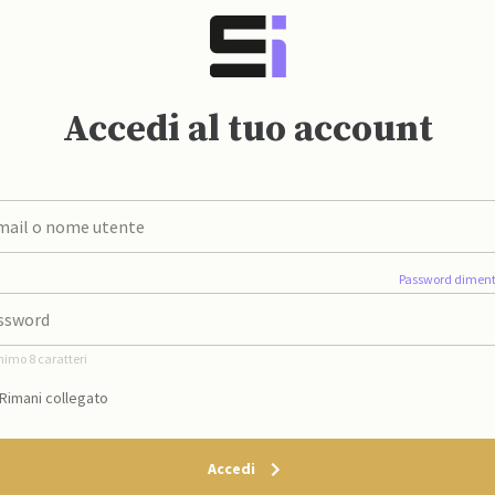
Accedi al tuo account
Password diment
nimo 8 caratteri
Rimani collegato
Accedi