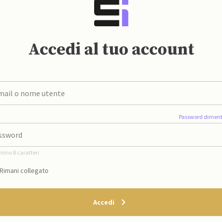
Accedi al tuo account
Password diment
nimo 8 caratteri
Rimani collegato
Accedi