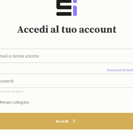
Accedi al tuo account
Password diment
nimo 8 caratteri
Rimani collegato
Accedi