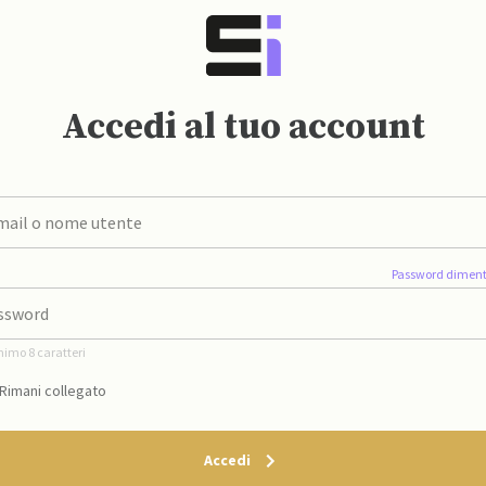
Accedi al tuo account
Password diment
nimo 8 caratteri
Rimani collegato
Accedi