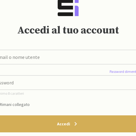
Accedi al tuo account
Password diment
nimo 8 caratteri
Rimani collegato
Accedi