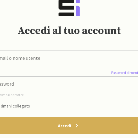
Accedi al tuo account
Password diment
nimo 8 caratteri
Rimani collegato
Accedi