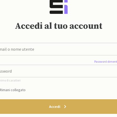
Accedi al tuo account
Password diment
nimo 8 caratteri
Rimani collegato
Accedi