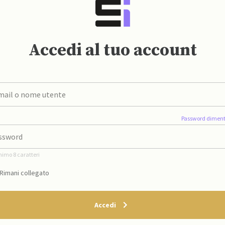
Accedi al tuo account
Password diment
nimo 8 caratteri
Rimani collegato
Accedi