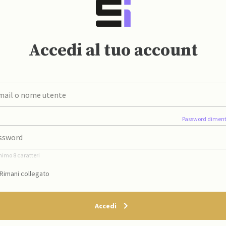
Accedi al tuo account
Password diment
nimo 8 caratteri
Rimani collegato
Accedi