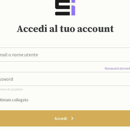
Accedi al tuo account
Password diment
nimo 8 caratteri
Rimani collegato
Accedi