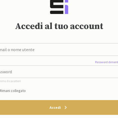
Accedi al tuo account
Password diment
nimo 8 caratteri
Rimani collegato
Accedi