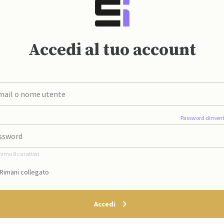
Accedi al tuo account
Password diment
nimo 8 caratteri
Rimani collegato
Accedi