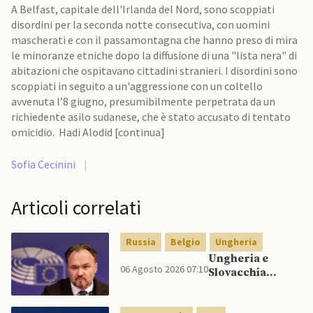
A Belfast, capitale dell'Irlanda del Nord, sono scoppiati
disordini per la seconda notte consecutiva, con uomini
mascherati e con il passamontagna che hanno preso di mira
le minoranze etniche dopo la diffusione di una "lista nera" di
abitazioni che ospitavano cittadini stranieri. I disordini sono
scoppiati in seguito a un'aggressione con un coltello
avvenuta l’8 giugno, presumibilmente perpetrata da un
richiedente asilo sudanese, che è stato accusato di tentato
omicidio. Hadi Alodid [continua]
Sofia Cecinini
|
Articoli correlati
Russia
Belgio
Ungheria
Ungheria e
06 Agosto 2026 07:10
Slovacchia
cercano di
recidere legami